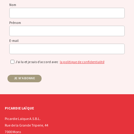
Nom
Prénom
E-mail
J’ai lu et je suis d’accord avec
la politique de confidentialité
JE M'ABONNE
PICARDIE LAÏQUE
Picardie Laïque A.S.B.L.
Rue de la Grande Triperie, 44
7000 Mons