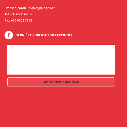
Email:
picardie.laique@laicite.net
Tél:
+32 65 31 64 19
Fax: +32 65 31 72 72
DERNIÈRE PUBLICATION FACEBOOK
Aucune autre publication