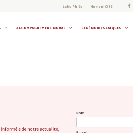
Labo Philo
HumaniCité
S
ACCOMPAGNEMENT MORAL
CÉRÉMONIES LAÏQUES
Assistance morale
Individuelle
Collective
Nom
 informé.e de notre actualité,
E-mail