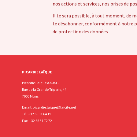
nos actions et services, nos prises de po
Il te sera possible, à tout moment, de m
te désabonner, conformément à notre pol
de protection des données.
PICARDIE LAÏQUE
Picardie Laïque A.S.B.L.
Rue de la Grande Triperie, 44
7000 Mons
Email:
picardie.laique@laicite.net
Tél:
+32 65 31 64 19
Fax: +32 65 31 72 72