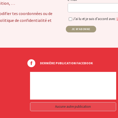
sition, …
odifier tes coordonnées ou de
J’ai lu et je suis d’accord avec
l
itique de confidentialité et
JE M'ABONNE
DERNIÈRE PUBLICATION FACEBOOK
Aucune autre publication