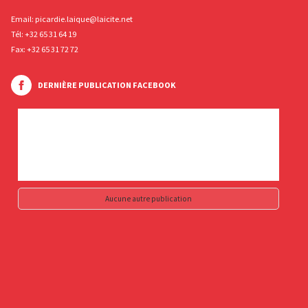
Email:
picardie.laique@laicite.net
Tél:
+32 65 31 64 19
Fax: +32 65 31 72 72
DERNIÈRE PUBLICATION FACEBOOK
Aucune autre publication