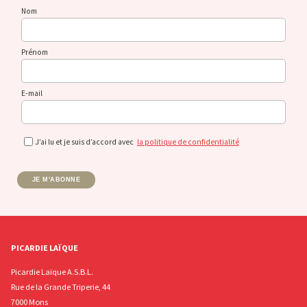
Nom
Prénom
E-mail
J’ai lu et je suis d’accord avec
la politique de confidentialité
JE M'ABONNE
PICARDIE LAÏQUE
Picardie Laïque A.S.B.L.
Rue de la Grande Triperie, 44
7000 Mons