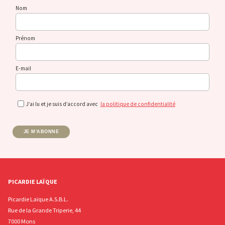
Nom
Prénom
E-mail
J’ai lu et je suis d’accord avec
la politique de confidentialité
JE M'ABONNE
PICARDIE LAÏQUE
Picardie Laïque A.S.B.L.
Rue de la Grande Triperie, 44
7000 Mons