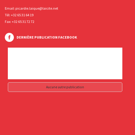
Email:
picardie.laique@laicite.net
Tél:
+32 65 31 64 19
Fax: +32 65 31 72 72
DERNIÈRE PUBLICATION FACEBOOK
Aucune autre publication