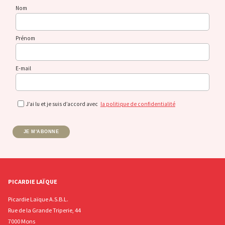
Nom
Prénom
E-mail
J’ai lu et je suis d’accord avec
la politique de confidentialité
JE M'ABONNE
PICARDIE LAÏQUE
Picardie Laïque A.S.B.L.
Rue de la Grande Triperie, 44
7000 Mons