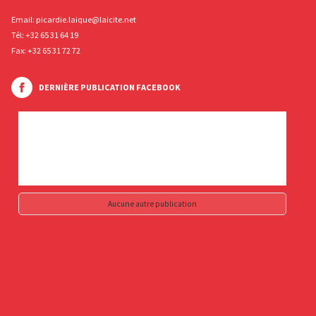
Email:
picardie.laique@laicite.net
Tél:
+32 65 31 64 19
Fax: +32 65 31 72 72
DERNIÈRE PUBLICATION FACEBOOK
Aucune autre publication