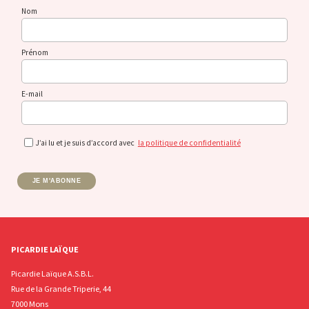
Nom
Prénom
E-mail
J’ai lu et je suis d’accord avec
la politique de confidentialité
JE M'ABONNE
PICARDIE LAÏQUE
Picardie Laïque A.S.B.L.
Rue de la Grande Triperie, 44
7000 Mons