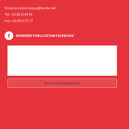
Email:
picardie.laique@laicite.net
Tél:
+32 65 31 64 19
Fax: +32 65 31 72 72
DERNIÈRE PUBLICATION FACEBOOK
Aucune autre publication