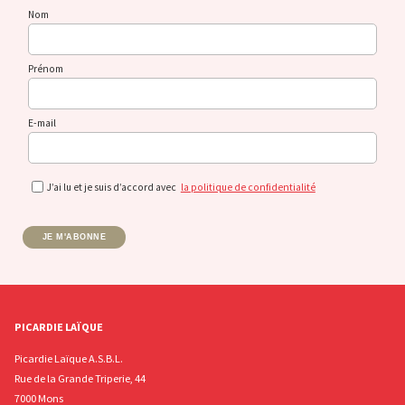
Nom
Prénom
E-mail
J’ai lu et je suis d’accord avec
la politique de confidentialité
JE M'ABONNE
PICARDIE LAÏQUE
Picardie Laïque A.S.B.L.
Rue de la Grande Triperie, 44
7000 Mons