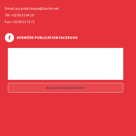
Email:
picardie.laique@laicite.net
Tél:
+32 65 31 64 19
Fax: +32 65 31 72 72
DERNIÈRE PUBLICATION FACEBOOK
Aucune autre publication