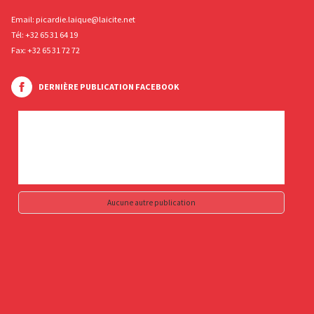
Email:
picardie.laique@laicite.net
Tél:
+32 65 31 64 19
Fax: +32 65 31 72 72
DERNIÈRE PUBLICATION FACEBOOK
Aucune autre publication