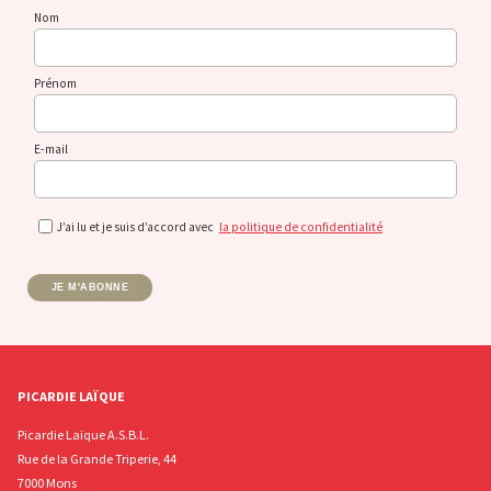
Nom
Prénom
E-mail
J’ai lu et je suis d’accord avec
la politique de confidentialité
JE M'ABONNE
PICARDIE LAÏQUE
Picardie Laïque A.S.B.L.
Rue de la Grande Triperie, 44
7000 Mons