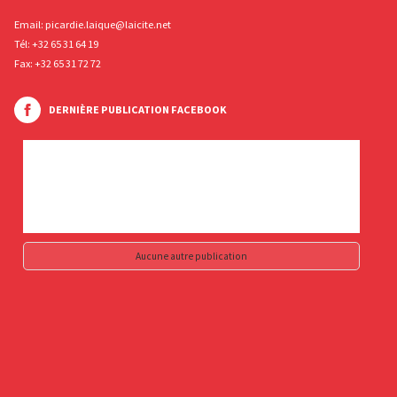
Email:
picardie.laique@laicite.net
Tél:
+32 65 31 64 19
Fax: +32 65 31 72 72
DERNIÈRE PUBLICATION FACEBOOK
Aucune autre publication