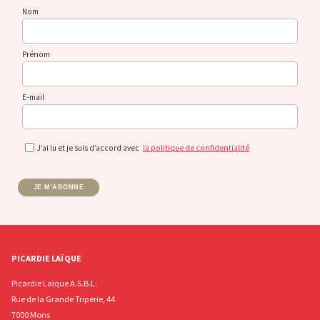
Nom
Prénom
E-mail
J’ai lu et je suis d’accord avec
la politique de confidentialité
JE M'ABONNE
PICARDIE LAÏQUE
Picardie Laïque A.S.B.L.
Rue de la Grande Triperie, 44
7000 Mons