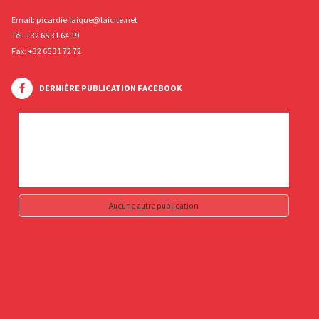
Email:
picardie.laique@laicite.net
Tél:
+32 65 31 64 19
Fax: +32 65 31 72 72
DERNIÈRE PUBLICATION FACEBOOK
Aucune autre publication