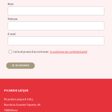
Nom
Prénom
E-mail
J’ai lu et je suis d’accord avec
la politique de confidentialité
JE M'ABONNE
PICARDIE LAÏQUE
Picardie Laïque A.S.B.L.
Rue de la Grande Triperie, 44
7000 Mons