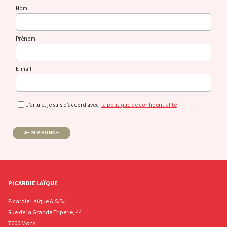
Nom
Prénom
E-mail
J’ai lu et je suis d’accord avec
la politique de confidentialité
JE M'ABONNE
PICARDIE LAÏQUE
Picardie Laïque A.S.B.L.
Rue de la Grande Triperie, 44
7000 Mons