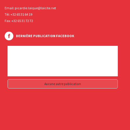
Email:
picardie.laique@laicite.net
Tél:
+32 65 31 64 19
Fax: +32 65 31 72 72
DERNIÈRE PUBLICATION FACEBOOK
Aucune autre publication