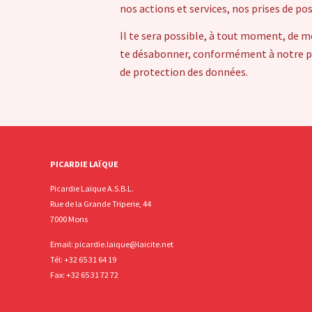
nos actions et services, nos prises de po
Il te sera possible, à tout moment, de m
te désabonner, conformément à notre pol
de protection des données.
PICARDIE LAÏQUE
Picardie Laïque A.S.B.L.
Rue de la Grande Triperie, 44
7000 Mons
Email:
picardie.laique@laicite.net
Tél:
+32 65 31 64 19
Fax: +32 65 31 72 72