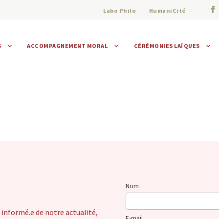
Labo Philo
HumaniCité
S
ACCOMPAGNEMENT MORAL
CÉRÉMONIES LAÏQUES
Assistance morale
Individuelle
Collective
Nom
 informé.e de notre actualité,
E-mail