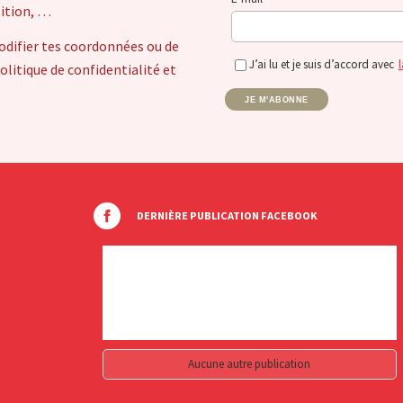
sition, …
odifier tes coordonnées ou de
J’ai lu et je suis d’accord avec
l
itique de confidentialité et
JE M'ABONNE
DERNIÈRE PUBLICATION FACEBOOK
Aucune autre publication