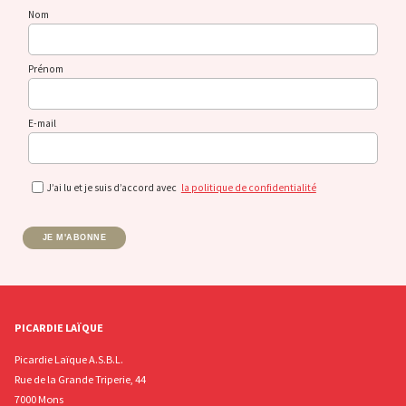
Nom
Prénom
E-mail
J’ai lu et je suis d’accord avec
la politique de confidentialité
JE M'ABONNE
PICARDIE LAÏQUE
Picardie Laïque A.S.B.L.
Rue de la Grande Triperie, 44
7000 Mons