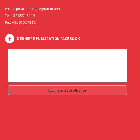
Email:
picardie.laique@laicite.net
Tél:
+32 65 31 64 19
Fax: +32 65 31 72 72
DERNIÈRE PUBLICATION FACEBOOK
Aucune autre publication