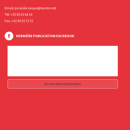
Email:
picardie.laique@laicite.net
Tél:
+32 65 31 64 19
Fax: +32 65 31 72 72
DERNIÈRE PUBLICATION FACEBOOK
Aucune autre publication