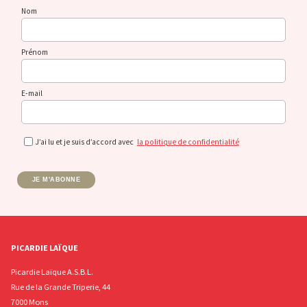
Nom
Prénom
E-mail
J’ai lu et je suis d’accord avec
la politique de confidentialité
JE M'ABONNE
PICARDIE LAÏQUE
Picardie Laïque A.S.B.L.
Rue de la Grande Triperie, 44
7000 Mons