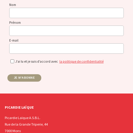
Nom
Prénom
E-mail
J’ai lu et je suis d’accord avec
la politique de confidentialité
JE M'ABONNE
PICARDIE LAÏQUE
Picardie Laïque A.S.B.L.
Rue de la Grande Triperie, 44
7000 Mons