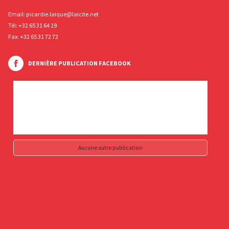
Email:
picardie.laique@laicite.net
Tél:
+32 65 31 64 19
Fax: +32 65 31 72 72
DERNIÈRE PUBLICATION FACEBOOK
Aucune autre publication