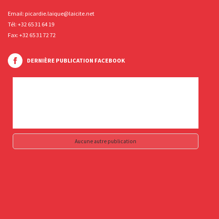
Email:
picardie.laique@laicite.net
Tél:
+32 65 31 64 19
Fax: +32 65 31 72 72
DERNIÈRE PUBLICATION FACEBOOK
Aucune autre publication