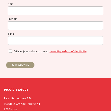
Nom
Prénom
E-mail
J’ai lu et je suis d’accord avec
la politique de confidentialité
JE M'ABONNE
PICARDIE LAÏQUE
Picardie Laïque A.S.B.L.
Rue de la Grande Triperie, 44
7000 Mons