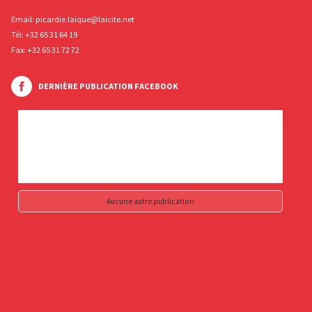
Email:
picardie.laique@laicite.net
Tél:
+32 65 31 64 19
Fax: +32 65 31 72 72
DERNIÈRE PUBLICATION FACEBOOK
Aucune autre publication