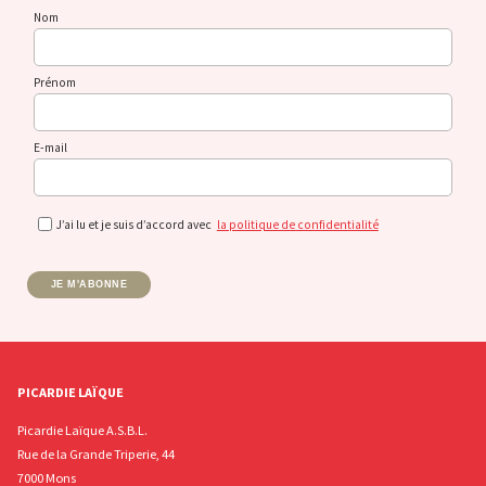
Nom
Prénom
E-mail
J’ai lu et je suis d’accord avec
la politique de confidentialité
JE M'ABONNE
PICARDIE LAÏQUE
Picardie Laïque A.S.B.L.
Rue de la Grande Triperie, 44
7000 Mons