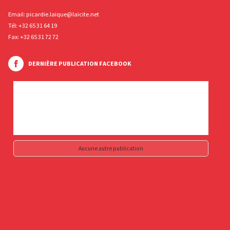
Email:
picardie.laique@laicite.net
Tél:
+32 65 31 64 19
Fax: +32 65 31 72 72
DERNIÈRE PUBLICATION FACEBOOK
Aucune autre publication