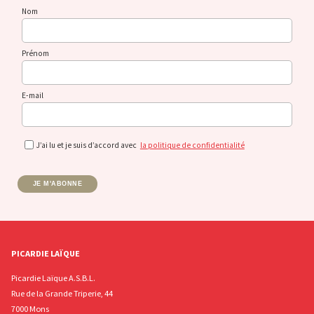
Nom
Prénom
E-mail
J’ai lu et je suis d’accord avec
la politique de confidentialité
JE M'ABONNE
PICARDIE LAÏQUE
Picardie Laïque A.S.B.L.
Rue de la Grande Triperie, 44
7000 Mons