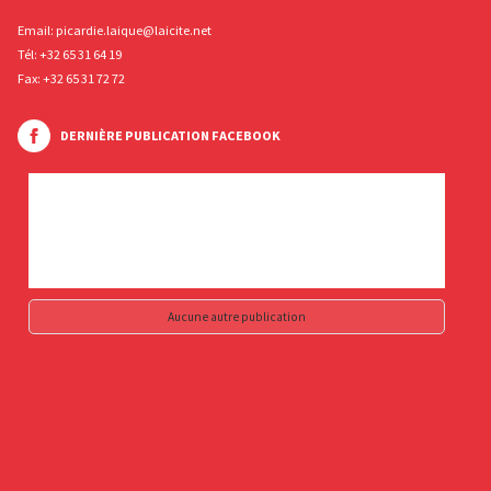
Email:
picardie.laique@laicite.net
Tél:
+32 65 31 64 19
Fax: +32 65 31 72 72
DERNIÈRE PUBLICATION FACEBOOK
Aucune autre publication