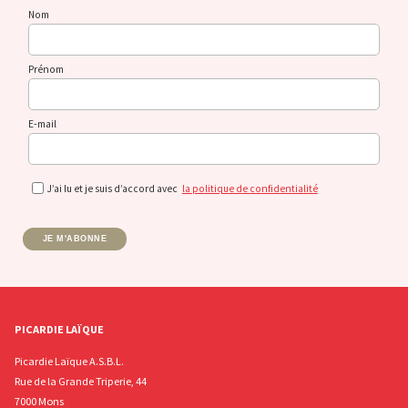
Nom
Prénom
E-mail
J’ai lu et je suis d’accord avec
la politique de confidentialité
JE M'ABONNE
PICARDIE LAÏQUE
Picardie Laïque A.S.B.L.
Rue de la Grande Triperie, 44
7000 Mons