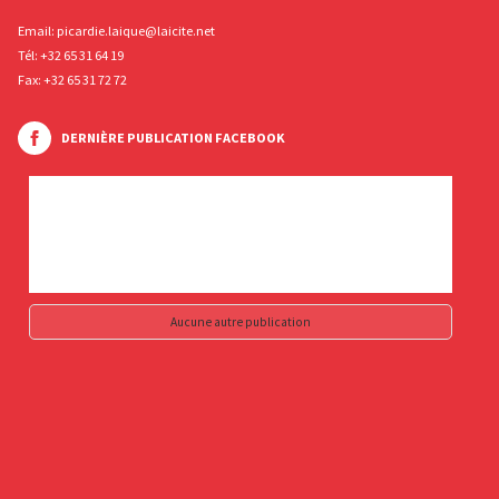
Email:
picardie.laique@laicite.net
Tél:
+32 65 31 64 19
Fax: +32 65 31 72 72
DERNIÈRE PUBLICATION FACEBOOK
Aucune autre publication