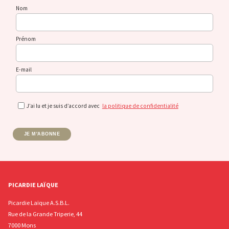
Nom
Prénom
E-mail
J’ai lu et je suis d’accord avec
la politique de confidentialité
JE M'ABONNE
PICARDIE LAÏQUE
Picardie Laïque A.S.B.L.
Rue de la Grande Triperie, 44
7000 Mons