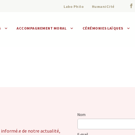
Labo Philo
HumaniCité
S
ACCOMPAGNEMENT MORAL
CÉRÉMONIES LAÏQUES
Assistance morale
Individuelle
Collective
Nom
 informé.e de notre actualité,
E-mail