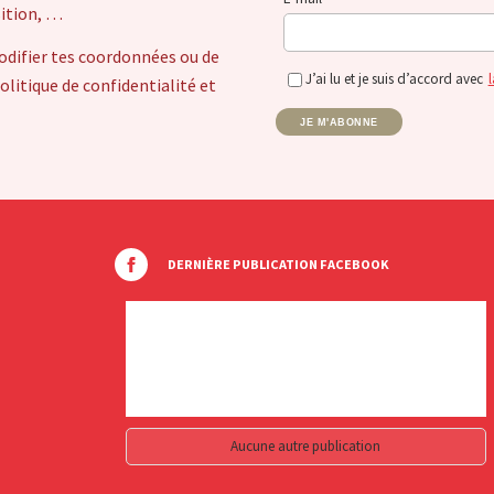
sition, …
odifier tes coordonnées ou de
J’ai lu et je suis d’accord avec
l
itique de confidentialité et
JE M'ABONNE
DERNIÈRE PUBLICATION FACEBOOK
Aucune autre publication