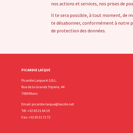
nos actions et services, nos prises de po
Il te sera possible, à tout moment, de m
te désabonner, conformément à notre pol
de protection des données.
PICARDIE LAÏQUE
Picardie Laïque A.S.B.L.
Rue de la Grande Triperie, 44
7000 Mons
Email:
picardie.laique@laicite.net
Tél:
+32 65 31 64 19
Fax: +32 65 31 72 72