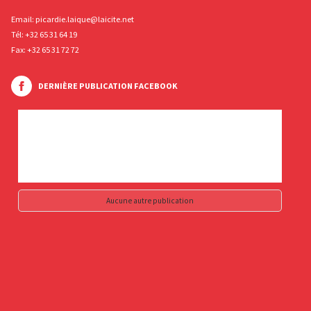
Email:
picardie.laique@laicite.net
Tél:
+32 65 31 64 19
Fax: +32 65 31 72 72
DERNIÈRE PUBLICATION FACEBOOK
Aucune autre publication