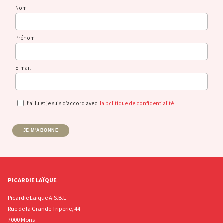
Nom
Prénom
E-mail
J’ai lu et je suis d’accord avec
la politique de confidentialité
JE M'ABONNE
PICARDIE LAÏQUE
Picardie Laïque A.S.B.L.
Rue de la Grande Triperie, 44
7000 Mons