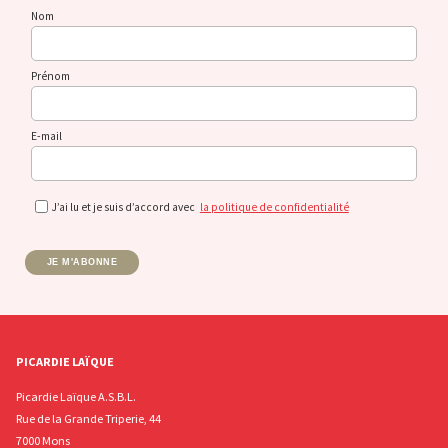
Nom
Prénom
E-mail
J’ai lu et je suis d’accord avec
la politique de confidentialité
JE M'ABONNE
PICARDIE LAÏQUE
Picardie Laïque A.S.B.L.
Rue de la Grande Triperie, 44
7000 Mons