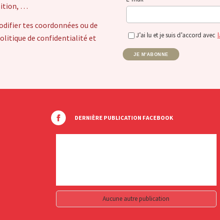
sition, …
odifier tes coordonnées ou de
J’ai lu et je suis d’accord avec
l
itique de confidentialité et
JE M'ABONNE
DERNIÈRE PUBLICATION FACEBOOK
Aucune autre publication