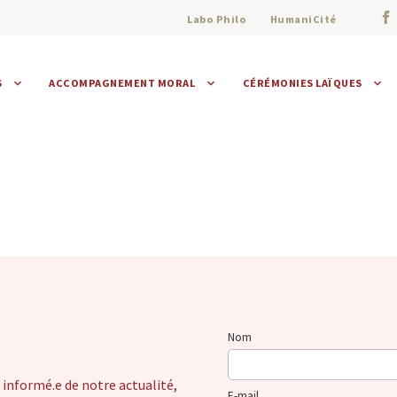
Labo Philo
HumaniCité
S
ACCOMPAGNEMENT MORAL
CÉRÉMONIES LAÏQUES
Assistance morale
Individuelle
Collective
Nom
 informé.e de notre actualité,
E-mail