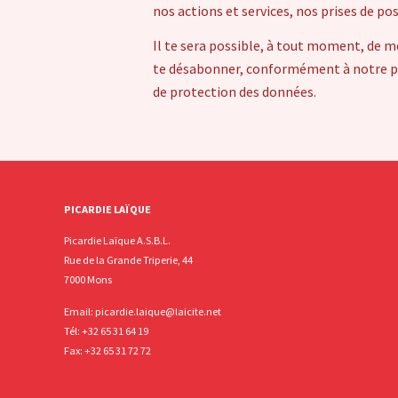
nos actions et services, nos prises de po
Il te sera possible, à tout moment, de m
te désabonner, conformément à notre pol
de protection des données.
PICARDIE LAÏQUE
Picardie Laïque A.S.B.L.
Rue de la Grande Triperie, 44
7000 Mons
Email:
picardie.laique@laicite.net
Tél:
+32 65 31 64 19
Fax: +32 65 31 72 72