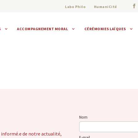
Labo Philo
HumaniCité
S
ACCOMPAGNEMENT MORAL
CÉRÉMONIES LAÏQUES
Assistance morale
Individuelle
Collective
Nom
 informé.e de notre actualité,
E-mail