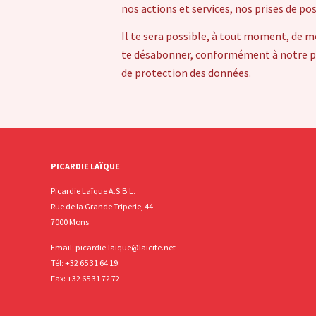
nos actions et services, nos prises de po
Il te sera possible, à tout moment, de m
te désabonner, conformément à notre pol
de protection des données.
PICARDIE LAÏQUE
Picardie Laïque A.S.B.L.
Rue de la Grande Triperie, 44
7000 Mons
Email:
picardie.laique@laicite.net
Tél:
+32 65 31 64 19
Fax: +32 65 31 72 72