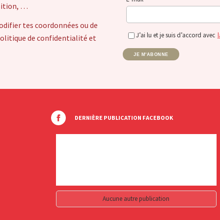
sition, …
odifier tes coordonnées ou de
J’ai lu et je suis d’accord avec
l
itique de confidentialité et
JE M'ABONNE
DERNIÈRE PUBLICATION FACEBOOK
Aucune autre publication