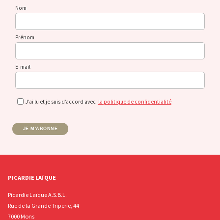
Nom
Prénom
E-mail
J’ai lu et je suis d’accord avec
la politique de confidentialité
JE M'ABONNE
PICARDIE LAÏQUE
Picardie Laïque A.S.B.L.
Rue de la Grande Triperie, 44
7000 Mons