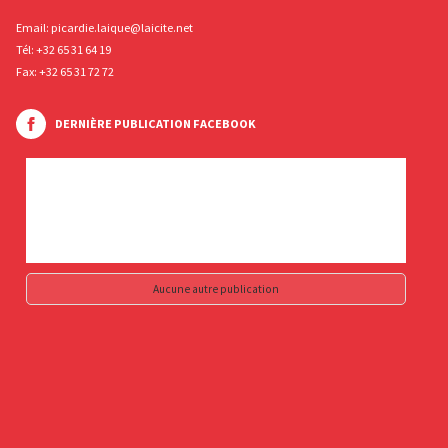
Email:
picardie.laique@laicite.net
Tél:
+32 65 31 64 19
Fax: +32 65 31 72 72
DERNIÈRE PUBLICATION FACEBOOK
Aucune autre publication