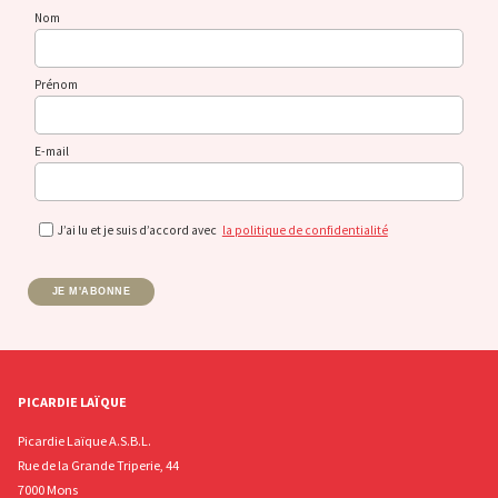
Nom
Prénom
E-mail
J’ai lu et je suis d’accord avec
la politique de confidentialité
JE M'ABONNE
PICARDIE LAÏQUE
Picardie Laïque A.S.B.L.
Rue de la Grande Triperie, 44
7000 Mons