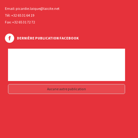
Email:
picardie.laique@laicite.net
Tél:
+32 65 31 64 19
Fax: +32 65 31 72 72
DERNIÈRE PUBLICATION FACEBOOK
Aucune autre publication