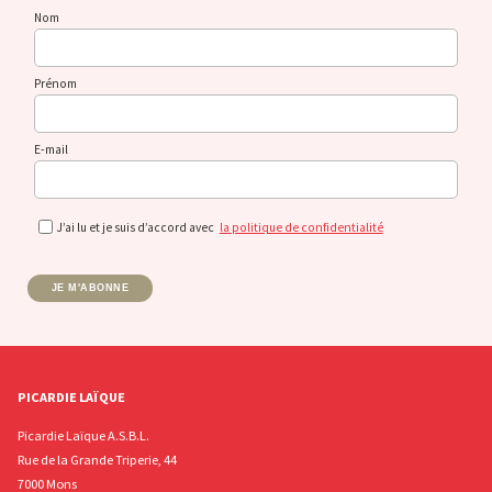
Nom
Prénom
E-mail
J’ai lu et je suis d’accord avec
la politique de confidentialité
JE M'ABONNE
PICARDIE LAÏQUE
Picardie Laïque A.S.B.L.
Rue de la Grande Triperie, 44
7000 Mons