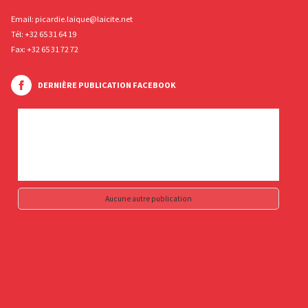
Email:
picardie.laique@laicite.net
Tél:
+32 65 31 64 19
Fax: +32 65 31 72 72
DERNIÈRE PUBLICATION FACEBOOK
Aucune autre publication