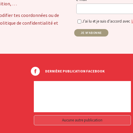
sition, …
odifier tes coordonnées ou de
J’ai lu et je suis d’accord avec
l
itique de confidentialité et
JE M'ABONNE
DERNIÈRE PUBLICATION FACEBOOK
Aucune autre publication