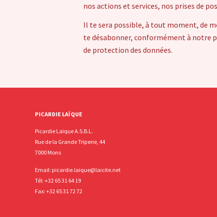
nos actions et services, nos prises de po
Il te sera possible, à tout moment, de m
te désabonner, conformément à notre pol
de protection des données.
PICARDIE LAÏQUE
Picardie Laïque A.S.B.L.
Rue de la Grande Triperie, 44
7000 Mons
Email:
picardie.laique@laicite.net
Tél:
+32 65 31 64 19
Fax: +32 65 31 72 72