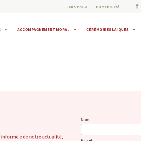
Labo Philo
HumaniCité
S
ACCOMPAGNEMENT MORAL
CÉRÉMONIES LAÏQUES
Assistance morale
Individuelle
Collective
Nom
 informé.e de notre actualité,
E-mail