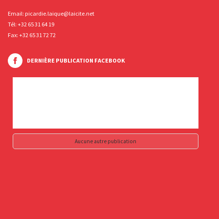
Email:
picardie.laique@laicite.net
Tél:
+32 65 31 64 19
Fax: +32 65 31 72 72
DERNIÈRE PUBLICATION FACEBOOK
Aucune autre publication