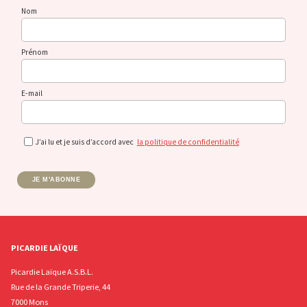
Nom
Prénom
E-mail
J’ai lu et je suis d’accord avec
la politique de confidentialité
JE M'ABONNE
PICARDIE LAÏQUE
Picardie Laïque A.S.B.L.
Rue de la Grande Triperie, 44
7000 Mons