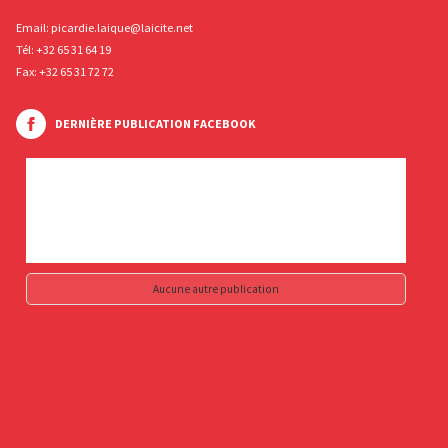
Email:
picardie.laique@laicite.net
Tél:
+32 65 31 64 19
Fax: +32 65 31 72 72
DERNIÈRE PUBLICATION FACEBOOK
Aucune autre publication