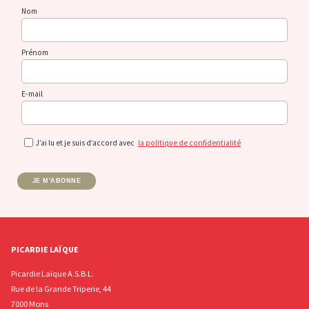
Nom
Prénom
E-mail
J’ai lu et je suis d’accord avec
la politique de confidentialité
JE M'ABONNE
PICARDIE LAÏQUE
Picardie Laïque A.S.B.L.
Rue de la Grande Triperie, 44
7000 Mons