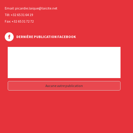
Email:
picardie.laique@laicite.net
Tél:
+32 65 31 64 19
Fax: +32 65 31 72 72
DERNIÈRE PUBLICATION FACEBOOK
Aucune autre publication