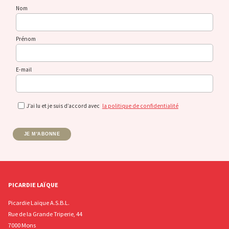
Nom
Prénom
E-mail
J’ai lu et je suis d’accord avec
la politique de confidentialité
JE M'ABONNE
PICARDIE LAÏQUE
Picardie Laïque A.S.B.L.
Rue de la Grande Triperie, 44
7000 Mons