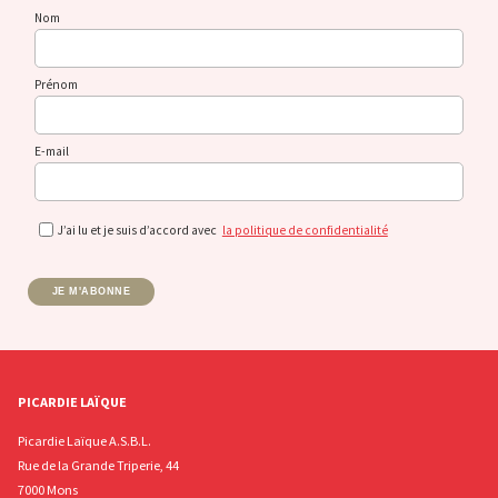
Nom
Prénom
E-mail
J’ai lu et je suis d’accord avec
la politique de confidentialité
JE M'ABONNE
PICARDIE LAÏQUE
Picardie Laïque A.S.B.L.
Rue de la Grande Triperie, 44
7000 Mons