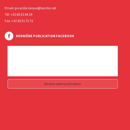
Email:
picardie.laique@laicite.net
Tél:
+32 65 31 64 19
Fax: +32 65 31 72 72
DERNIÈRE PUBLICATION FACEBOOK
Aucune autre publication