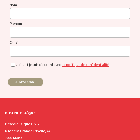
Nom
Prénom
E-mail
J’ai lu et je suis d’accord avec
la politique de confidentialité
JE M'ABONNE
PICARDIE LAÏQUE
Picardie Laïque A.S.B.L.
Rue de la Grande Triperie, 44
7000 Mons