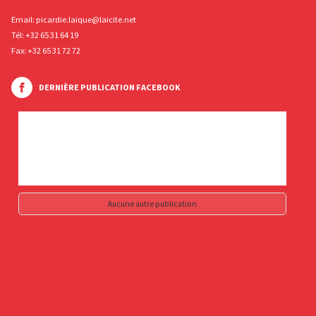
Email:
picardie.laique@laicite.net
Tél:
+32 65 31 64 19
Fax: +32 65 31 72 72
DERNIÈRE PUBLICATION FACEBOOK
Aucune autre publication