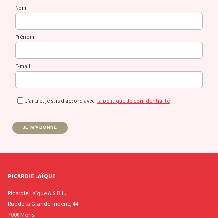
Nom
Prénom
E-mail
J’ai lu et je suis d’accord avec
la politique de confidentialité
JE M'ABONNE
PICARDIE LAÏQUE
Picardie Laïque A.S.B.L.
Rue de la Grande Triperie, 44
7000 Mons