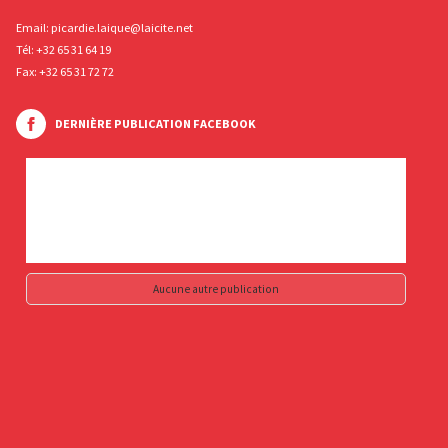
Email:
picardie.laique@laicite.net
Tél:
+32 65 31 64 19
Fax: +32 65 31 72 72
DERNIÈRE PUBLICATION FACEBOOK
Aucune autre publication