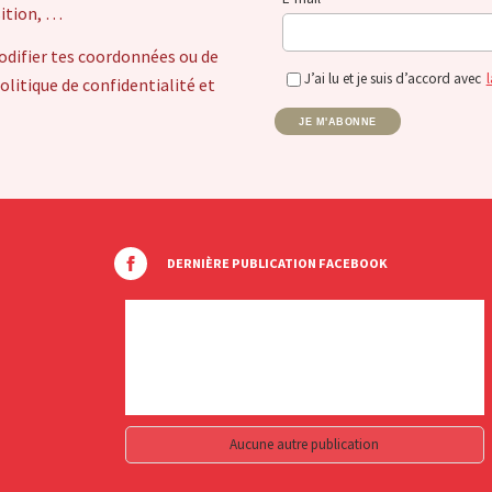
sition, …
odifier tes coordonnées ou de
J’ai lu et je suis d’accord avec
l
itique de confidentialité et
JE M'ABONNE
DERNIÈRE PUBLICATION FACEBOOK
Aucune autre publication