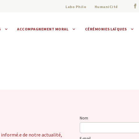
Labo Philo
HumaniCité
S
ACCOMPAGNEMENT MORAL
CÉRÉMONIES LAÏQUES
Assistance morale
Individuelle
Collective
Nom
 informé.e de notre actualité,
E-mail