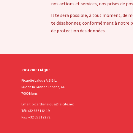
nos actions et services, nos prises de po
Il te sera possible, à tout moment, de m
te désabonner, conformément à notre pol
de protection des données.
PICARDIE LAÏQUE
Picardie Laïque A.S.B.L.
Rue de la Grande Triperie, 44
7000 Mons
Email:
picardie.laique@laicite.net
Tél:
+32 65 31 64 19
Fax: +32 65 31 72 72