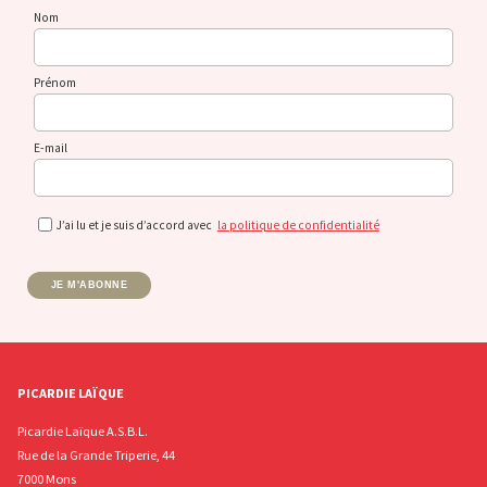
Nom
Prénom
E-mail
J’ai lu et je suis d’accord avec
la politique de confidentialité
JE M'ABONNE
PICARDIE LAÏQUE
Picardie Laïque A.S.B.L.
Rue de la Grande Triperie, 44
7000 Mons