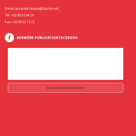
Email:
picardie.laique@laicite.net
Tél:
+32 65 31 64 19
Fax: +32 65 31 72 72
DERNIÈRE PUBLICATION FACEBOOK
Aucune autre publication