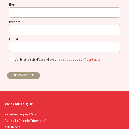
Nom
Prénom
E-mail
J’ai lu et je suis d’accord avec
la politique de confidentialité
JE M'ABONNE
PICARDIE LAÏQUE
Picardie Laïque A.S.B.L.
Rue de la Grande Triperie, 44
7000 Mons