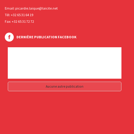
Email:
picardie.laique@laicite.net
Tél:
+32 65 31 64 19
Fax: +32 65 31 72 72
DERNIÈRE PUBLICATION FACEBOOK
Aucune autre publication