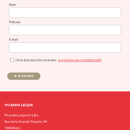
Nom
Prénom
E-mail
J’ai lu et je suis d’accord avec
la politique de confidentialité
JE M'ABONNE
PICARDIE LAÏQUE
Picardie Laïque A.S.B.L.
Rue de la Grande Triperie, 44
7000 Mons