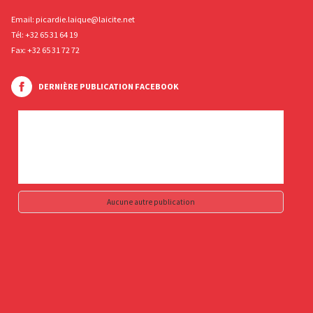
Email:
picardie.laique@laicite.net
Tél:
+32 65 31 64 19
Fax: +32 65 31 72 72
DERNIÈRE PUBLICATION FACEBOOK
Aucune autre publication