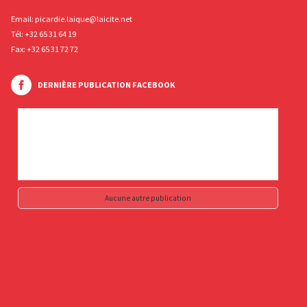
Email:
picardie.laique@laicite.net
Tél:
+32 65 31 64 19
Fax: +32 65 31 72 72
DERNIÈRE PUBLICATION FACEBOOK
Aucune autre publication