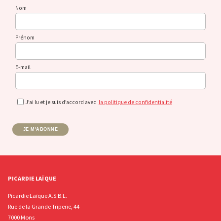
Nom
Prénom
E-mail
J’ai lu et je suis d’accord avec
la politique de confidentialité
JE M'ABONNE
PICARDIE LAÏQUE
Picardie Laïque A.S.B.L.
Rue de la Grande Triperie, 44
7000 Mons