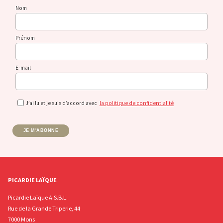
Nom
Prénom
E-mail
J’ai lu et je suis d’accord avec
la politique de confidentialité
JE M'ABONNE
PICARDIE LAÏQUE
Picardie Laïque A.S.B.L.
Rue de la Grande Triperie, 44
7000 Mons