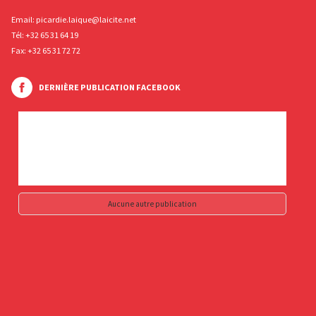
Email:
picardie.laique@laicite.net
Tél:
+32 65 31 64 19
Fax: +32 65 31 72 72
DERNIÈRE PUBLICATION FACEBOOK
Aucune autre publication