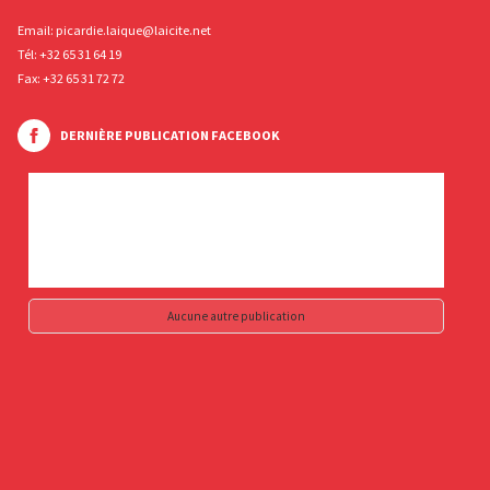
Email:
picardie.laique@laicite.net
Tél:
+32 65 31 64 19
Fax: +32 65 31 72 72
DERNIÈRE PUBLICATION FACEBOOK
Aucune autre publication