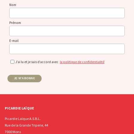
Nom
Prénom
E-mail
J’ai lu et je suis d’accord avec
la politique de confidentialité
JE M'ABONNE
PICARDIE LAÏQUE
Picardie Laïque A.S.B.L.
Rue de la Grande Triperie, 44
7000 Mons