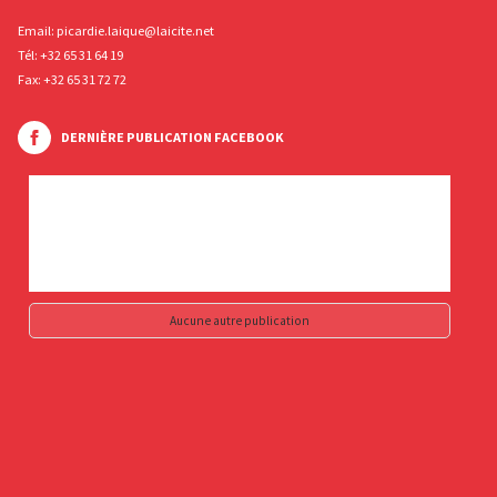
Email:
picardie.laique@laicite.net
Tél:
+32 65 31 64 19
Fax: +32 65 31 72 72
DERNIÈRE PUBLICATION FACEBOOK
Aucune autre publication