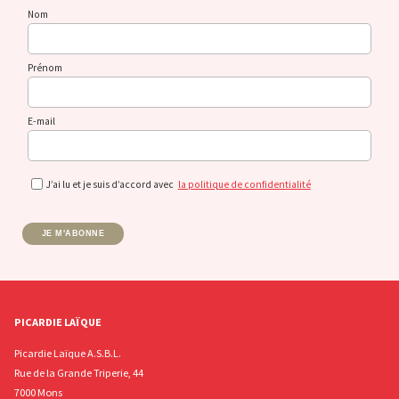
Nom
Prénom
E-mail
J’ai lu et je suis d’accord avec
la politique de confidentialité
JE M'ABONNE
PICARDIE LAÏQUE
Picardie Laïque A.S.B.L.
Rue de la Grande Triperie, 44
7000 Mons