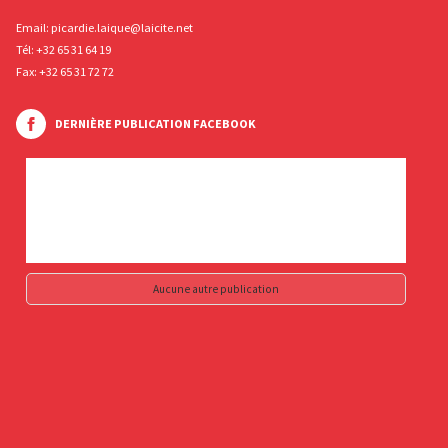
Email:
picardie.laique@laicite.net
Tél:
+32 65 31 64 19
Fax: +32 65 31 72 72
DERNIÈRE PUBLICATION FACEBOOK
Aucune autre publication