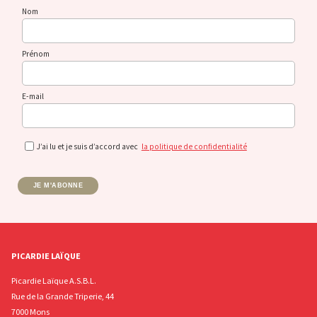
Nom
Prénom
E-mail
J’ai lu et je suis d’accord avec
la politique de confidentialité
JE M'ABONNE
PICARDIE LAÏQUE
Picardie Laïque A.S.B.L.
Rue de la Grande Triperie, 44
7000 Mons