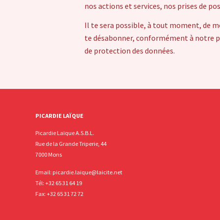
nos actions et services, nos prises de po
Il te sera possible, à tout moment, de m
te désabonner, conformément à notre pol
de protection des données.
PICARDIE LAÏQUE
Picardie Laïque A.S.B.L.
Rue de la Grande Triperie, 44
7000 Mons
Email:
picardie.laique@laicite.net
Tél:
+32 65 31 64 19
Fax: +32 65 31 72 72