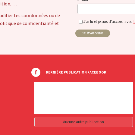
sition, …
odifier tes coordonnées ou de
J’ai lu et je suis d’accord avec
l
itique de confidentialité et
JE M'ABONNE
DERNIÈRE PUBLICATION FACEBOOK
Aucune autre publication