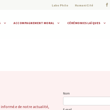
Labo Philo
HumaniCité
S
ACCOMPAGNEMENT MORAL
CÉRÉMONIES LAÏQUES
Assistance morale
Individuelle
Collective
Nom
 informé.e de notre actualité,
E-mail