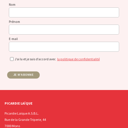
Nom
Prénom
E-mail
J’ai lu et je suis d’accord avec
la politique de confidentialité
JE M'ABONNE
PICARDIE LAÏQUE
Picardie Laïque A.S.B.L.
Rue de la Grande Triperie, 44
7000 Mons