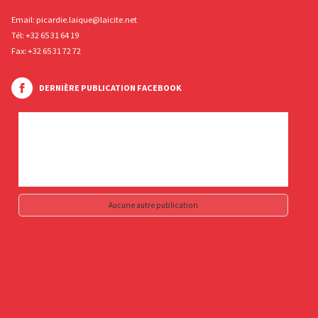
Email:
picardie.laique@laicite.net
Tél:
+32 65 31 64 19
Fax: +32 65 31 72 72
DERNIÈRE PUBLICATION FACEBOOK
Aucune autre publication