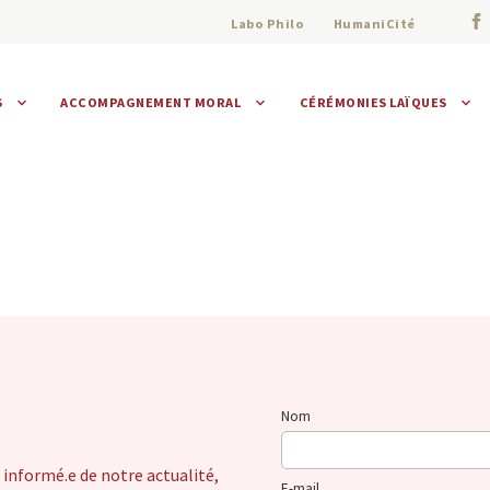
Labo Philo
HumaniCité
S
ACCOMPAGNEMENT MORAL
CÉRÉMONIES LAÏQUES
Assistance morale
Individuelle
Collective
Nom
 informé.e de notre actualité,
E-mail