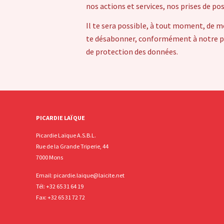
nos actions et services, nos prises de po
Il te sera possible, à tout moment, de m
te désabonner, conformément à notre pol
de protection des données.
PICARDIE LAÏQUE
Picardie Laïque A.S.B.L.
Rue de la Grande Triperie, 44
7000 Mons
Email:
picardie.laique@laicite.net
Tél:
+32 65 31 64 19
Fax: +32 65 31 72 72