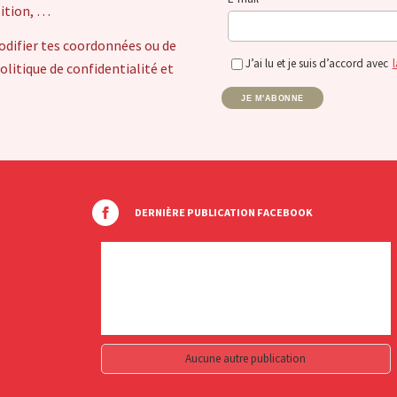
sition, …
odifier tes coordonnées ou de
J’ai lu et je suis d’accord avec
l
itique de confidentialité et
JE M'ABONNE
DERNIÈRE PUBLICATION FACEBOOK
Aucune autre publication