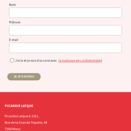
Nom
Prénom
E-mail
J’ai lu et je suis d’accord avec
la politique de confidentialité
JE M'ABONNE
PICARDIE LAÏQUE
Picardie Laïque A.S.B.L.
Rue de la Grande Triperie, 44
7000 Mons