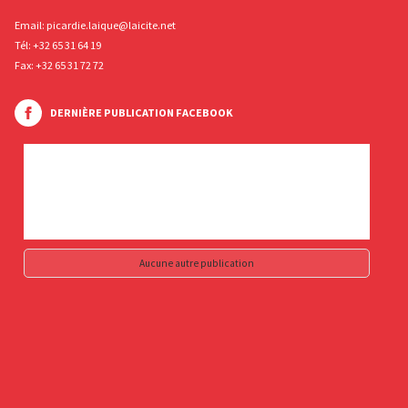
Email:
picardie.laique@laicite.net
Tél:
+32 65 31 64 19
Fax: +32 65 31 72 72
DERNIÈRE PUBLICATION FACEBOOK
Aucune autre publication