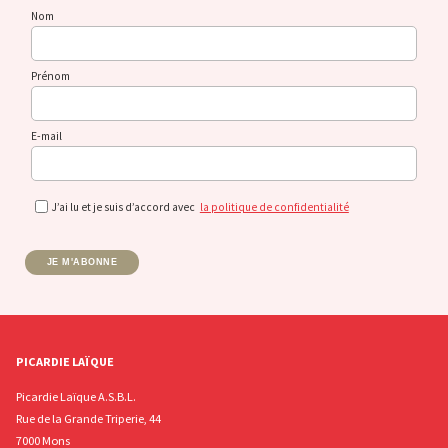
Nom
Prénom
E-mail
J’ai lu et je suis d’accord avec
la politique de confidentialité
JE M'ABONNE
PICARDIE LAÏQUE
Picardie Laïque A.S.B.L.
Rue de la Grande Triperie, 44
7000 Mons