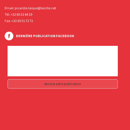
Email:
picardie.laique@laicite.net
Tél:
+32 65 31 64 19
Fax: +32 65 31 72 72
DERNIÈRE PUBLICATION FACEBOOK
Aucune autre publication