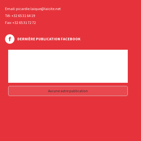
Email:
picardie.laique@laicite.net
Tél:
+32 65 31 64 19
Fax: +32 65 31 72 72
DERNIÈRE PUBLICATION FACEBOOK
Aucune autre publication