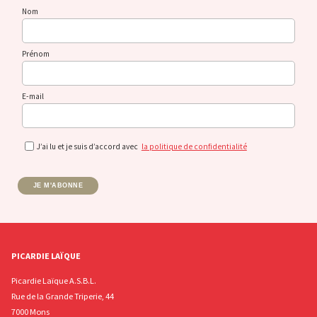
Nom
Prénom
E-mail
J’ai lu et je suis d’accord avec
la politique de confidentialité
JE M'ABONNE
PICARDIE LAÏQUE
Picardie Laïque A.S.B.L.
Rue de la Grande Triperie, 44
7000 Mons